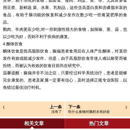
营养、易于消化的食物，如面食、瘦肉、鸡蛋、鱼、等。尤其应多食
用豆类、新鲜蔬 菜、水果、乳制品，这些含高蛋白质和含磷脂丰富的
食品，有助于脑功能的恢复和减少发作次数少吃一些膏粱肥厚的食
品。
鹅肉、羊肉更应少吃;对一些刺激性很大的食物，如辣椒、葱、蒜，也
以少吃为好，否则不利于疾病的康复。
4.酮体饮食
酮体饮食是指高脂肪饮食，癫痫患者食用后在人体产生酮体，对某些
发作有效或能减少发作。但是，由于高脂肪饮食常使人难以耐受而被
拒绝，而被认为有效的饮食目前尚在研究中。
温馨提醒：癫痫并非不治之症，只要经过科学系统治疗，患者是能够
完全康复的。患者及家属一定要有信心，及时选择正规专业医院，以
免错过最佳治疗时机。
上一条
下一条
没有了
吃什么食物对脑积水有好处
相关文章
热门文章