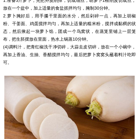
1.准备3斤萝卜，先把外皮削掉，切成细丝，胡萝卜1根削皮切成丝，
放在一个盆中，加上适量的食盐抓拌均匀，腌制30分钟。
2.萝卜腌好后，用手攥干里面的水分，然后剁碎一点，再加上胡椒
粉、干姜面、鸡蛋搅拌均匀，再加上适量的糯米粉，搅拌成黏稠的状
态，然后揪起一块萝卜馅，团成一个鸟窝状，在蒸笼里铺上一层笼
布，把生胚摆放在里面，热水上锅蒸10分钟。
(4)调料汁，把青红椒洗干净切碎，大蒜去皮切碎，放在一个小碗中，
再加上香油、生抽、香醋搅拌均匀，最后把萝卜窝窝头蘸着料汁吃即
可。