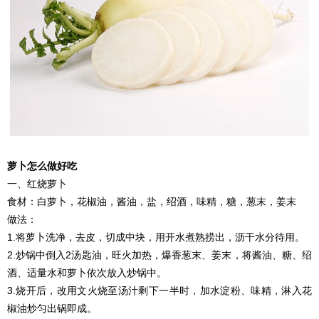
萝卜怎么做好吃
一、红烧萝卜
食材：白萝卜，花椒油，酱油，盐，绍酒，味精，糖，葱末，姜末
做法：
1.将萝卜洗净，去皮，切成中块，用开水煮熟捞出，沥干水分待用。
2.炒锅中倒入2汤匙油，旺火加热，爆香葱末、姜末，将酱油、糖、绍
酒、适量水和萝卜依次放入炒锅中。
3.烧开后，改用文火烧至汤汁剩下一半时，加水淀粉、味精，淋入花
椒油炒匀出锅即成。