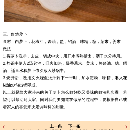
三、红烧萝卜
食材：白萝卜，花椒油，酱油，盐，绍酒，味精，糖，葱末，姜末
做法：
1.将萝卜洗净，去皮，切成中块，用开水煮熟捞出，沥干水分待用。
2.炒锅中倒入2汤匙油，旺火加热，爆香葱末、姜末，将酱油、糖、绍
酒、适量水和萝卜依次放入炒锅中。
3.烧开后，改用文火烧至汤汁剩下一半时，加水淀粉、味精，淋入花
椒油炒匀出锅即成。
以上就是给大家带来的关于萝卜怎么做好吃又美味的做法和步骤，希
望可以帮助到大家。同时我们要知道在做菜的过程中，要根据自己或
者家人的喜爱来决定调味料的用量。
上一条
下一条