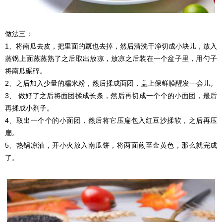
做法三：
1、将南瓜去皮，把里面的瓤也去掉，然后清洗干净切成小块儿，放入
蒸锅上面蒸蒸熟了之后取出放凉，放凉之后装在一个盆子里，用勺子
将南瓜碾碎。
2、之后加入少量的糯米粉，然后揉成面团，盖上保鲜膜醒发一会儿。
3、 做好了之后将面团揉成长条，然后再切成一个个的小面团，最后
再揉成小剂子。
4、取出一个个的小面团，然后将它压扁包入红豆沙揉软，之后再压
扁。
5、热锅凉油，开小火放入南瓜饼，将两面煎至金黄色，那么就完成
了。