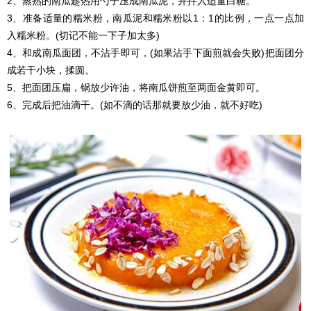
2、蒸熟的南瓜趁热用勺子压成南瓜泥，并拌入适量白糖。
3、准备适量的糯米粉，南瓜泥和糯米粉以1：1的比例，一点一点加
入糯米粉。(切记不能一下子加太多)
4、和成南瓜面团，不沾手即可，(如果沾手下面煎就会失败)把面团分
成若干小块，揉圆。
5、把面团压扁，锅放少许油，将南瓜饼煎至两面金黄即可。
6、完成后把油滴干。(如不滴的话那就要放少油，就不好吃)