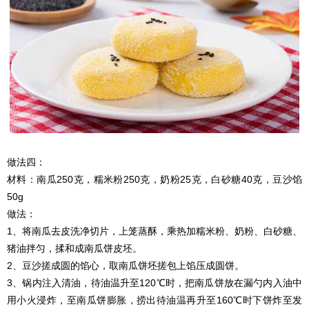
做法四：
材料：南瓜250克，糯米粉250克，奶粉25克，白砂糖40克，豆沙馅
50g
做法：
1、将南瓜去皮洗净切片，上笼蒸酥，乘热加糯米粉、奶粉、白砂糖、
猪油拌匀，揉和成南瓜饼皮坯。
2、豆沙搓成圆的馅心，取南瓜饼坯搓包上馅压成圆饼。
3、锅内注入清油，待油温升至120℃时，把南瓜饼放在漏勺内入油中
用小火浸炸，至南瓜饼膨胀，捞出待油温再升至160℃时下饼炸至发