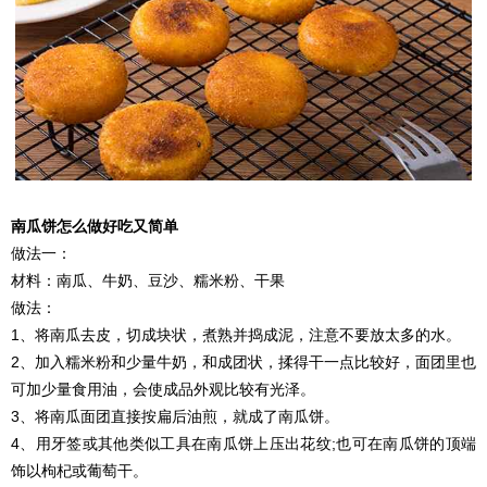
南瓜饼怎么做好吃又简单
做法一：
材料：南瓜、牛奶、豆沙、糯米粉、干果
做法：
1、将南瓜去皮，切成块状，煮熟并捣成泥，注意不要放太多的水。
2、加入糯米粉和少量牛奶，和成团状，揉得干一点比较好，面团里也
可加少量食用油，会使成品外观比较有光泽。
3、将南瓜面团直接按扁后油煎，就成了南瓜饼。
4、用牙签或其他类似工具在南瓜饼上压出花纹;也可在南瓜饼的顶端
饰以枸杞或葡萄干。