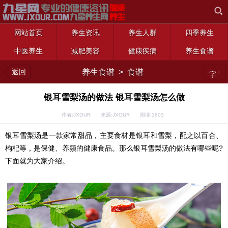
网站首页
养生资讯
养生人群
四季养生
中医养生
减肥美容
健康疾病
养生食谱
返回
养生食谱
>
食谱
+
字
银耳雪梨汤的做法 银耳雪梨汤怎么做
作者:JXOUR 来源:JXOUR 阅读:
1603
银耳雪梨汤是一款家常甜品，主要食材是银耳和雪梨，配之以百合、
枸杞等，是保健、养颜的健康食品。那么银耳雪梨汤的做法有哪些呢?
下面就为大家介绍。