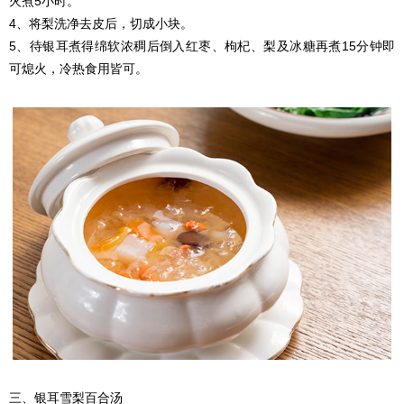
火煮5小时。
4、将梨洗净去皮后，切成小块。
5、待银耳煮得绵软浓稠后倒入红枣、枸杞、梨及冰糖再煮15分钟即
可熄火，冷热食用皆可。
三、银耳雪梨百合汤