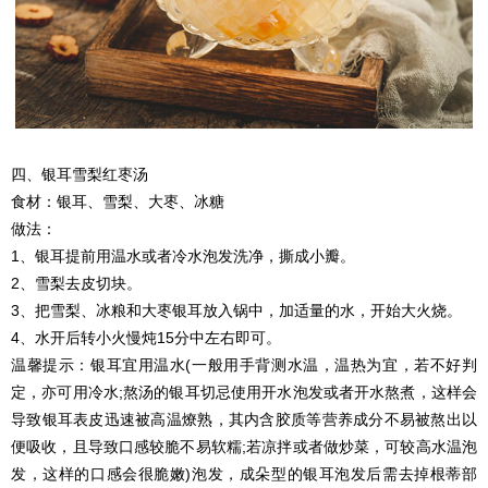
四、银耳雪梨红枣汤
食材：银耳、雪梨、大枣、冰糖
做法：
1、银耳提前用温水或者冷水泡发洗净，撕成小瓣。
2、雪梨去皮切块。
3、把雪梨、冰粮和大枣银耳放入锅中，加适量的水，开始大火烧。
4、水开后转小火慢炖15分中左右即可。
温馨提示：银耳宜用温水(一般用手背测水温，温热为宜，若不好判
定，亦可用冷水;熬汤的银耳切忌使用开水泡发或者开水熬煮，这样会
导致银耳表皮迅速被高温燎熟，其内含胶质等营养成分不易被熬出以
便吸收，且导致口感较脆不易软糯;若凉拌或者做炒菜，可较高水温泡
发，这样的口感会很脆嫩)泡发，成朵型的银耳泡发后需去掉根蒂部