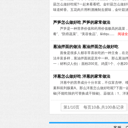
菇怎么做好吃呢?一起来看看吧。金针菇怎么做
味道鲜香。五花肉片用料酒腌制去腥味，金针菇浇上烧
芦笋怎么做好吃 芦笋的家常做法
芦笋是一种营养价值和药用价值极高的蔬菜，在
肴”、“防癌蔬菜”、“美容食品”、&ldqu......
阅读全
葱油拌面的做法 葱油拌面怎么做好吃
面食是很多人都非常喜欢吃的一种主食，在
法丰富多样，葱油拌面就是其中一种。那么葱油拌
一：材料(2人份)：面粉200克、鸡蛋1个、小葱20-30
洋葱怎么做好吃 洋葱的家常做法
洋葱中的营养成分十分丰富，不仅富含钾、
素和前列腺素A。那么洋葱怎么做好吃呢?下面一
椒(不能吃辣的可替换成干辣椒)、蒜做法：1、洋葱剥掉
第1/10页 每页10条,共100条记录
客服、广