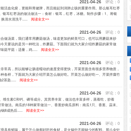
评论：0
2021-04-26
它能活血化瘀，更能和胃健脾，而且能起到润肺止咳的重要作用。那么银耳红枣
。银耳红枣汤的做法做法一：食材：银耳，红枣，冰糖。制作步骤：1、将银
水清洗干......
阅读全文>>
评论：0
2021-04-26
适合做汤菜，我们通常用蘑菇做汤，味道更加的鲜美可口，也可以用蘑菇来炒
们今天要说的是另一种吃法，炸蘑菇。下面我们就为大家介绍炸蘑菇的家常做
平菇：适量，鸡......
阅读全文>>
评论：0
2021-04-26
量非常高，所以能够让肠道蠕动的速度变得更快，芹菜里面含有很多营养物质，
各种各样，下面就为大家介绍芹菜怎么做好吃。芹菜怎么做好吃一、芹菜拌腐竹
匙......
阅读全文>>
评论：0
2021-04-26
、维生素C和钙、磷等成分。其营养丰富，做法也丰富多样，蒸着吃，炒着
家常做法。南瓜的18种家常做法一、香葱炒南瓜原料：南瓜1只、香葱、蒜末、
成热后......
阅读全文>>
评论：0
2021-04-26
爽滑具有鲜味，属于怎么做都好吃的食材，是火锅中不能缺少的配料。那么金针