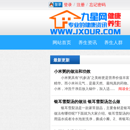
/
/
登录
注册
忘记密码
网站首页
养生资讯
养生人群
最新更新
小米粥的做法和功效
小米粥具有“代参汤”之美称更是营养价值丰
精华。而小米补元气，是最天然、最纯真的药物
小米，冲洗干净后放入锅中，加入适......
阅读全文
银耳雪梨汤的做法 银耳雪梨汤怎么做
银耳雪梨汤是一款家常甜品，主要食材是银
做法有哪些呢?下面就为大家介绍。银耳雪梨汤的
用温水或者冷水泡发洗净，撕成小瓣。2、将银耳放入