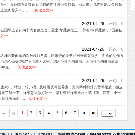
好吃一、五花肉卷金针菇五花肉的肉汁浸润金针菇，煎出来五花肉酥脆，金针菇
肉酱入味。......
阅读全文>>
评论：0
2021-04-26
国际上公认为十大名菜之首，冠之为“蔬菜之王”，并有“珍稀蔬菜”、“国宴佳
文>>
评论：0
2021-04-26
北方地区吃面食的次数就非常多，吃米饭的次数相对来说就很少，面食的制作方
面怎么做好吃呢?下面就为大家介绍葱油拌面的做法。葱油拌面的做法做法
克......
阅读全文>>
评论：0
2021-04-26
维生素C、叶酸、锌、硒，及纤维质等营养素，更有两种特殊的营养物质，槲皮
起来了解一下。洋葱怎么做好吃一、紫甘蓝拌洋葱食材：紫甘蓝、洋葱、小米
表面那......
阅读全文>>
1
2
3
4
5
6
7
告联系服务QQ：115756811
网站交流QQ群：
566059270
百斯特科技