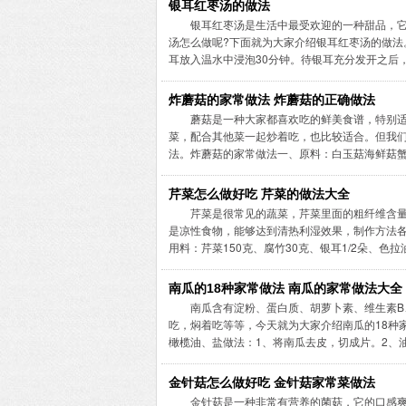
银耳红枣汤的做法
银耳红枣汤是生活中最受欢迎的一种甜品，
汤怎么做呢?下面就为大家介绍银耳红枣汤的做法
耳放入温水中浸泡30分钟。待银耳充分发开之后，换清
炸蘑菇的家常做法 炸蘑菇的正确做法
蘑菇是一种大家都喜欢吃的鲜美食谱，特别
菜，配合其他菜一起炒着吃，也比较适合。但我
法。炸蘑菇的家常做法一、原料：白玉菇海鲜菇蟹味菇
芹菜怎么做好吃 芹菜的做法大全
芹菜是很常见的蔬菜，芹菜里面的粗纤维含
是凉性食物，能够达到清热利湿效果，制作方法
用料：芹菜150克、腐竹30克、银耳1/2朵、色拉油2茶
南瓜的18种家常做法 南瓜的家常做法大全
南瓜含有淀粉、蛋白质、胡萝卜素、维生素B
吃，焖着吃等等，今天就为大家介绍南瓜的18种
橄榄油、盐做法：1、将南瓜去皮，切成片。2、油锅8
金针菇怎么做好吃 金针菇家常菜做法
金针菇是一种非常有营养的菌菇，它的口感