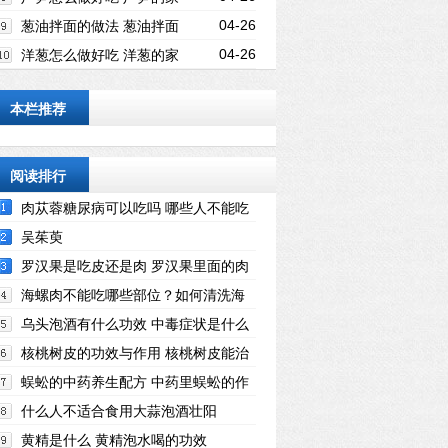
04-26
常做法
葱油拌面的做法 葱油拌面
04-26
怎么做好吃
洋葱怎么做好吃 洋葱的家
常做法
本栏推荐
阅读排行
肉苁蓉糖尿病可以吃吗 哪些人不能吃
肉苁蓉
吴茱萸
罗汉果是吃皮还是肉 罗汉果里面的肉
怎么食用
海螺肉不能吃哪些部位？如何清洗海
螺肉？
乌头泡酒有什么功效 中毒症状是什么
核桃树皮的功效与作用 核桃树皮能治
什么病
蜈蚣的中药养生配方 中药里蜈蚣的作
用
什么人不适合食用大蒜泡酒壮阳
黄精是什么 黄精泡水喝的功效