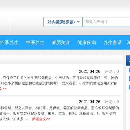
站内搜索(标题)
四季养生
中医养生
减肥美容
健康疾病
养生食谱
评论：0
2021-04-26
富，它保存了许多的维生素和无机盐。中医认为，五谷杂粮是调养精、气、神的
。那么小米粥的做法和功效是怎样的呢?下面来看看。小米粥的做法选用新鲜的
>>
评论：0
2021-04-26
耳和雪梨，配之以百合、枸杞等，是保健、养颜的健康食品。那么银耳雪梨汤的
做法一、银耳雪梨枸杞汤食材：银耳、雪梨、枸杞、冰糖做法：1、银耳提前
锅中加水煮......
阅读全文>>